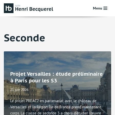
Menu
Aller
au
contenu
Seconde
Projet Versailles : étude préliminaire
à Paris pour les S3
21 juin 2026
Le projet PREAC2 en partenariat avec le château de
Versailles et la Région Île de France prend maintenant
corps. La classe de seconde 3 a choisi d’étudier l’œuvre