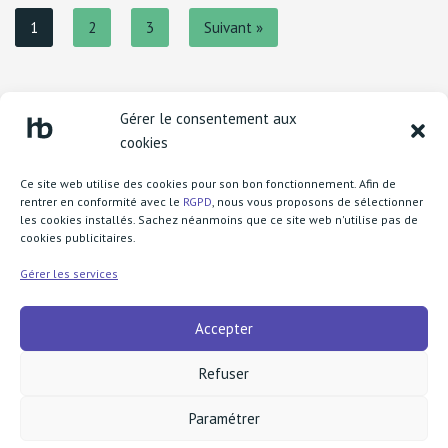
1
2
3
Suivant »
Gérer le consentement aux
cookies
Ce site web utilise des cookies pour son bon fonctionnement. Afin de
rentrer en conformité avec le
RGPD
, nous vous proposons de sélectionner
les cookies installés. Sachez néanmoins que ce site web n'utilise pas de
cookies publicitaires.
Lycée Henri Becquerel
1 boulevard Henri Rousselle
Gérer les services
77370 Nangis
Accepter
call
+33 1 64 08 73 83
fax
+33 1 64 60 91 75
Refuser
mail
ce.0772277g@ac-creteil.fr
Paramétrer
Développé avec
par Olivier H. et
Léo P
.