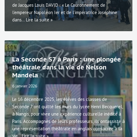
de Jacques Louis DAVID : « Le Couronnement de
l’empereur Napoléon Ier et de l’impératrice Joséphine
dans…
Lire la suite »
La Seconde S7 à Paris : une plongée
théâtrale dans la vie de Nelson
Mandela
6 janvier 2026
Le 16 décembre 2025, les élèves des classes de
Seconde 7 ont quitté les murs du lycée Henri Becquerel,
à Nangis, pour vivre une expérience culturelle inédite à
Paris. Accompagnés de leurs professeurs, ils ontassisté à
une représentation théâtrale en anglais consacrée à la
vie…
Lire la suite »