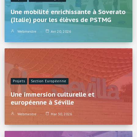
Une mobilité enrichissante à Soverato
(Italie) pour les élèves de PSTMG
Webmestre
Avr 20, 2026
Projets
Section Européenne
Une immersion culturelle et
européenne à Séville
Webmestre
Mar 30, 2026