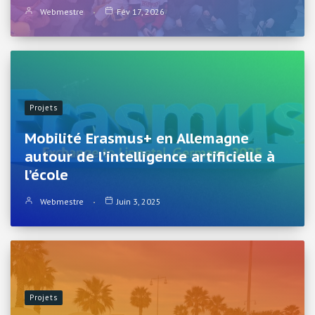
Webmestre
Fév 17, 2026
Projets
Mobilité Erasmus+ en Allemagne
autour de l’intelligence artificielle à
l’école
Webmestre
Juin 3, 2025
Projets