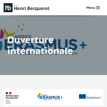
Menu
Aller
au
contenu
Ouverture
internationale