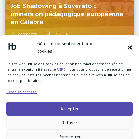
Job Shadowing à Soverato :
immersion pédagogique européenne
en Calabre
Webmestre
Juin 2, 2025
Gérer le consentement aux
cookies
Ce site web utilise des cookies pour son bon fonctionnement. Afin de
rentrer en conformité avec le
RGPD
, nous vous proposons de sélectionner
les cookies installés. Sachez néanmoins que ce site web n'utilise pas de
cookies publicitaires.
Lycée Henri Becquerel
1 boulevard Henri Rousselle
Gérer les services
77370 Nangis
Accepter
call
+33 1 64 08 73 83
fax
+33 1 64 60 91 75
Refuser
mail
ce.0772277g@ac-creteil.fr
Paramétrer