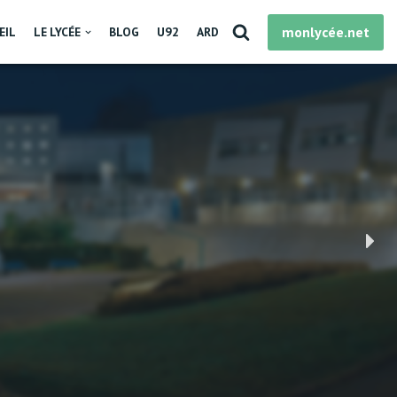
monlycée.net
EIL
LE LYCÉE
BLOG
U92
ARD
des secondes se
eur emploi du