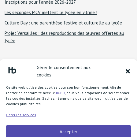
Inscriptions pour l’année 2026-2027
Les secondes MCV mettent le lycée en vitrine !
Culture Day : une parenthèse festive et culturelle au lycée
Projet Versailles : des reproductions des œuvres offertes au
lycée
Gérer le consentement aux
cookies
Ce site web utilise des cookies pour son bon fonctionnement. Afin de
rentrer en conformité avec le
RGPD
, nous vous proposons de sélectionner
les cookies installés. Sachez néanmoins que ce site web n'utilise pas de
cookies publicitaires.
Lycée Henri Becquerel
1 boulevard Henri Rousselle
Gérer les services
77370 Nangis
Accepter