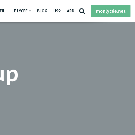
monlycée.net
EIL
LE LYCÉE
BLOG
U92
ARD
up