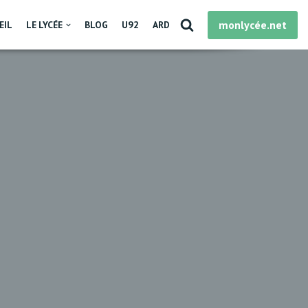
monlycée.net
EIL
LE LYCÉE
BLOG
U92
ARD