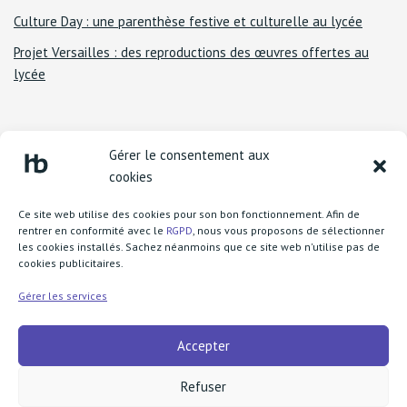
Culture Day : une parenthèse festive et culturelle au lycée
Projet Versailles : des reproductions des œuvres offertes au
lycée
Gérer le consentement aux
cookies
Ce site web utilise des cookies pour son bon fonctionnement. Afin de
rentrer en conformité avec le
RGPD
, nous vous proposons de sélectionner
les cookies installés. Sachez néanmoins que ce site web n'utilise pas de
cookies publicitaires.
Lycée Henri Becquerel
1 boulevard Henri Rousselle
Gérer les services
77370 Nangis
Accepter
call
+33 1 64 08 73 83
fax
+33 1 64 60 91 75
Refuser