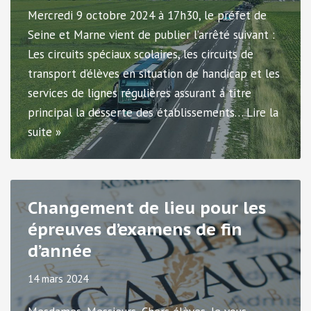
Mercredi 9 octobre 2024 à 17h30, le préfet de
Seine et Marne vient de publier l’arrêté suivant :
Les circuits spéciaux scolaires, les circuits de
transport d’élèves en situation de handicap et les
services de lignes régulières assurant à titre
principal la desserte des établissements…
Lire la
suite »
Changement de lieu pour les
épreuves d’examens de fin
d’année
14 mars 2024