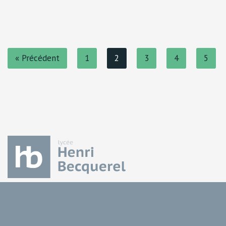
« Précédent
1
2
3
4
5