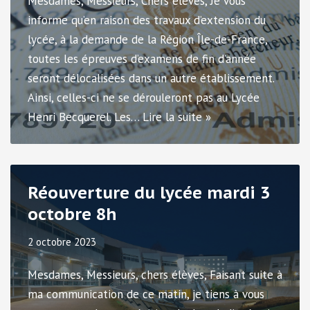
Mesdames, Messieurs, Chers élèves, Je vous
informe qu’en raison des travaux d’extension du
lycée, à la demande de la Région Île-de-France,
toutes les épreuves d’examens de fin d’année
seront délocalisées dans un autre établissement.
Ainsi, celles-ci ne se dérouleront pas au Lycée
Henri Becquerel. Les…
Lire la suite »
Réouverture du lycée mardi 3
octobre 8h
2 octobre 2023
Mesdames, Messieurs, chers élèves, Faisant suite à
ma communication de ce matin, je tiens à vous