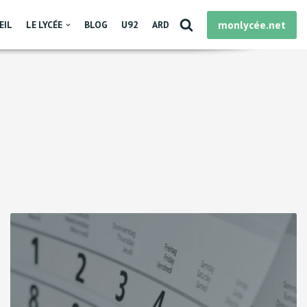
monlycée.net
EIL
LE LYCÉE
BLOG
U92
ARD