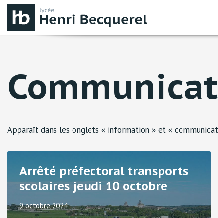
Aller
au
contenu
Communicat
Apparaît dans les onglets « information » et « communicati
Arrêté préfectoral transports
scolaires jeudi 10 octobre
9 octobre 2024