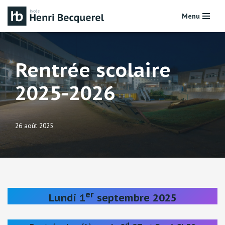
Menu
Aller
au
contenu
Rentrée scolaire
2025-2026
26 août 2025
er
Lundi 1
septembre 2025
d