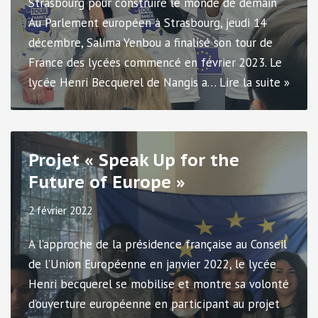
Strasbourg pour construire le monde de demain
Au Parlement européen à Strasbourg, jeudi 14
décembre, Salima Yenbou a finalisé son tour de
France des lycées commencé en février 2023. Le
lycée Henri Becquerel de Nangis a…
Lire la suite »
Projet « Speak Up for the
Future of Europe »
2 février 2022
A l’approche de la présidence française au Conseil
de l’Union Européenne en janvier 2022, le lycée
Henri becquerel se mobilise et montre sa volonté
d’ouverture européenne en participant au projet