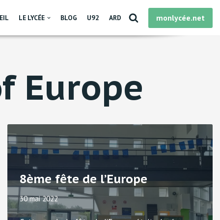
monlycée.net
EIL
LE LYCÉE
BLOG
U92
ARD
of Europe
8ème fête de l’Europe
30 mai 2022