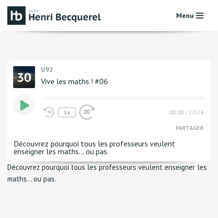
Menu
Aller
au
contenu
U92
Vive les maths ! #06
1x
00:00
/
20:24
PARTAGER
Découvrez pourquoi tous les professeurs veulent
enseigner les maths… ou pas.
Découvrez pourquoi tous les professeurs veulent enseigner les
maths… ou pas.
PARTAGE
LIEN