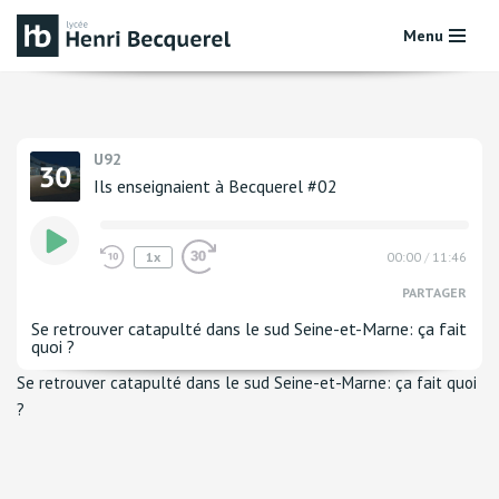
Menu
Aller
au
contenu
U92
Ils enseignaient à Becquerel #02
1x
00:00
/
11:46
PARTAGER
Se retrouver catapulté dans le sud Seine-et-Marne: ça fait
quoi ?
Se retrouver catapulté dans le sud Seine-et-Marne: ça fait quoi
?
PARTAGE
LIEN