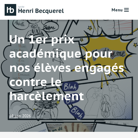
Menu
Aller
au
contenu
Un 1er prix
académique pour
nos élèves engagés
contre le
harcèlement
28 juin 2026