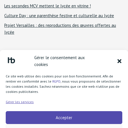
Les secondes MCV mettent le lycée en vitrine !
Culture Day : une parenthèse festive et culturelle au lycée
Projet Versailles : des reproductions des œuvres offertes au
lycée
Gérer le consentement aux
cookies
Ce site web utilise des cookies pour son bon fonctionnement. Afin de
rentrer en conformité avec le
RGPD
, nous vous proposons de sélectionner
les cookies installés. Sachez néanmoins que ce site web n'utilise pas de
cookies publicitaires.
Lycée Henri Becquerel
1 boulevard Henri Rousselle
Gérer les services
77370 Nangis
Accepter
call
+33 1 64 08 73 83