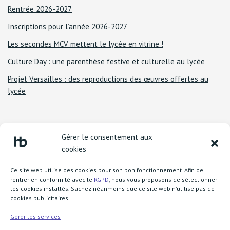
Rentrée 2026-2027
Inscriptions pour l’année 2026-2027
Les secondes MCV mettent le lycée en vitrine !
Culture Day : une parenthèse festive et culturelle au lycée
Projet Versailles : des reproductions des œuvres offertes au
lycée
Gérer le consentement aux
cookies
Ce site web utilise des cookies pour son bon fonctionnement. Afin de
rentrer en conformité avec le
RGPD
, nous vous proposons de sélectionner
les cookies installés. Sachez néanmoins que ce site web n'utilise pas de
cookies publicitaires.
Lycée Henri Becquerel
1 boulevard Henri Rousselle
Gérer les services
77370 Nangis