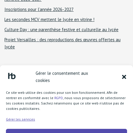
Inscriptions pour l’année 2026-2027
Les secondes MCV mettent le lycée en vitrine !
Culture Day : une parenthèse festive et culturelle au lycée
Projet Versailles : des reproductions des œuvres offertes au
lycée
Gérer le consentement aux
cookies
Ce site web utilise des cookies pour son bon fonctionnement. Afin de
rentrer en conformité avec le
RGPD
, nous vous proposons de sélectionner
les cookies installés. Sachez néanmoins que ce site web n'utilise pas de
cookies publicitaires.
Lycée Henri Becquerel
1 boulevard Henri Rousselle
Gérer les services
77370 Nangis