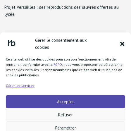
Projet Versailles : des reproductions des œuvres offertes au
lycée
Gérer le consentement aux
cookies
Ce site web utilise des cookies pour son bon fonctionnement. Afin de
rentrer en conformité avec le
RGPD
, nous vous proposons de sélectionner
les cookies installés. Sachez néanmoins que ce site web n'utilise pas de
cookies publicitaires.
Lycée Henri Becquerel
1 boulevard Henri Rousselle
Gérer les services
77370 Nangis
Accepter
call
+33 1 64 08 73 83
fax
+33 1 64 60 91 75
Refuser
mail
ce.0772277g@ac-creteil.fr
Paramétrer